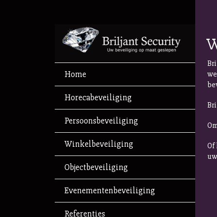
W
Br
Home
we
be
Horecabeveiliging
Bri
Persoonsbeveiliging
Om
Winkelbeveiliging
Of
uw 
Objectbeveiliging
Evenementenbeveiliging
Referenties